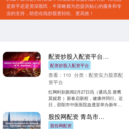
是新手还是资深股民，牛策略都为您提供贴心的服务和专
业的支持，助您在线炒股更轻松、更高效！
配资炒股入配资平台 邵阳市中医医院：新春共话“肾”事，温情守护安康
配资炒股入配资平台
查看：
110
分类：
配资实力股票配
资平台
红网时刻新闻2月27日讯（通讯员 唐鹰
莫妮君 ）新春启新程，健康伴同行。近
日，邵阳市中医医院血透室举办新年第
一讲患教会配资炒股入配资平台，众多
股投网配资 青岛市优势诊疗专科 | 国家临床重点专科——青岛市中医医院（青岛市海慈医院）肺病科
肾友及家属齐聚一....
股投网配资