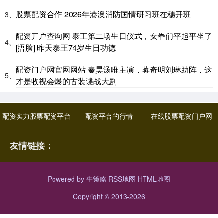
股票配资合作 2026年港澳消防国情研习班在穗开班
3、
配资开户查询网 泰王第二场生日仪式，女眷们平起平坐了
4、
[捂脸] 昨天泰王74岁生日功德
配资门户网官网网站 秦昊汤唯主演，蒋奇明刘琳助阵，这
5、
才是收视会爆的古装谍战大剧
配资实力股票配资平台
配资平台的行情
在线股票配资门户网
友情链接：
Powered by
牛策略
RSS地图
HTML地图
Copyright
© 2013-2026