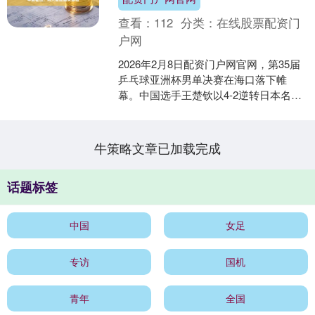
查看：
112
分类：
在线股票配资门
户网
2026年2月8日配资门户网官网，第35届
乒乓球亚洲杯男单决赛在海口落下帷
幕。中国选手王楚钦以4-2逆转日本名将
张本智和，成功卫冕冠军，将两人历史
交手纪录改写为....
牛策略文章已加载完成
话题标签
中国
女足
专访
国机
青年
全国