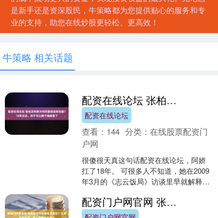
是新手还是资深股民，牛策略都为您提供贴心的服务和专
业的支持，助您在线炒股更轻松、更高效！
牛策略 相关话题
配资在线论坛 张柏芝阿娇为何同意陈冠希拍摄？18年过去，终于可以换个角度看了
配资在线论坛
查看：
144
分类：
在线股票配资门
户网
很傻很天真这句话配资在线论坛，阿娇
扛了18年。 可很多人不知道，她在2009
年3月的《志云饭局》访谈里早就解释过
——傻和天真说的是感情，不是拍照。
配资门户网官网 张本智和为何输给王楚钦？王皓早就看透，两人差距越来越远
被问到为什么....
配资门户网官网