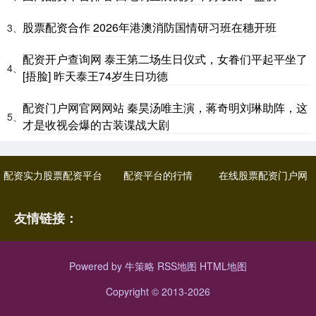
股票配资合作 2026年港澳消防国情研习班在穗开班
3、
配资开户查询网 泰王第二场生日仪式，女眷们平起平坐了
4、
[捂脸] 昨天泰王74岁生日功德
配资门户网官网网站 秦昊汤唯主演，蒋奇明刘琳助阵，这
5、
才是收视会爆的古装谍战大剧
配资实力股票配资平台
配资平台的行情
在线股票配资门户网
友情链接：
Powered by
牛策略
RSS地图
HTML地图
Copyright
© 2013-2026