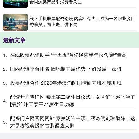
食同源类产品引消费者关注
线下手机股票配资论坛 内容生命力：成为一名职业脱口
秀演员，向上走，讲下去
最新文章
在线股票配资助手 “十五五”首份经济半年报含“新”量高
1、
国内配资平台排名 因地制宜展优势 下好发展一盘棋
2、
股票配资合作 2026年港澳消防国情研习班在穗开班
3、
配资开户查询网 泰王第二场生日仪式，女眷们平起平坐了
4、
[捂脸] 昨天泰王74岁生日功德
配资门户网官网网站 秦昊汤唯主演，蒋奇明刘琳助阵，这
5、
才是收视会爆的古装谍战大剧