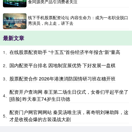
食同源类产品引消费者关注
线下手机股票配资论坛 内容生命力：成为一名职业脱口
秀演员，向上走，讲下去
最新文章
在线股票配资助手 “十五五”首份经济半年报含“新”量高
1、
国内配资平台排名 因地制宜展优势 下好发展一盘棋
2、
股票配资合作 2026年港澳消防国情研习班在穗开班
3、
配资开户查询网 泰王第二场生日仪式，女眷们平起平坐了
4、
[捂脸] 昨天泰王74岁生日功德
配资门户网官网网站 秦昊汤唯主演，蒋奇明刘琳助阵，这
5、
才是收视会爆的古装谍战大剧