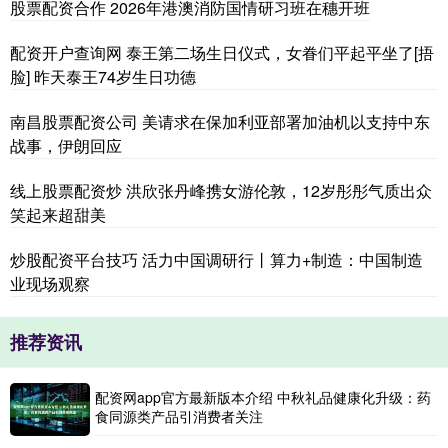
股票配资合作 2026年港澳消防国情研习班在穗开班
配资开户查询网 泰王第二场生日仪式，女眷们平起平坐了[捂
脸] 昨天泰王74岁生日功德
南昌股票配资公司 美请求在保加利亚部署加油机以支持中东
战事，伊朗回应
线上股票配资炒 洪欣张丹峰携女游伦敦，12岁彤彤气质出众
笑起来超甜美
炒股配资平台技巧 活力中国调研行丨算力+制造：中国制造
业现场观察
推荐资讯
配资网app官方最新版本介绍 中秋礼品健康化升级：药
食同源类产品引消费者关注