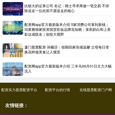
比较大的证券公司 名记：骑士寻求再做一笔交易 不排
除送走一位此前不愿送走的核心
配资网app官方最新版本介绍 5家消费公司拿到新钱；
珀莱雅独家投资国货彩妆品牌花知晓；茉莉奶白和上美
影达成联名｜创投大视野
厦门股票配资 孙颖莎：假期回家倍感温馨 父母每日变
换花样做美食让人惬意
配资网app官方最新版本介绍 三羊马09月01日主力大幅
流入
配资实力股票配资平台
配资平台的行情
在线股票配资门户网
友情链接：